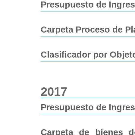
Presupuesto de Ingres
Carpeta Proceso de Pl
Clasificador por Objet
2017
Presupuesto de Ingre
Carpeta de bienes d