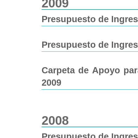
2009
Presupuesto de Ingre
Presupuesto de Ingres
Carpeta de Apoyo par
2009
2008
Presupuesto de Ingre