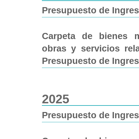
Presupuesto de Ingres
Carpeta de bienes m
obras y servicios re
Presupuesto de Ingres
2025
Presupuesto de Ingres