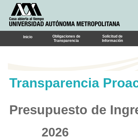
Obligaciones de
Solicitud de
Inicio
Transparencia
Información
Transparencia Proac
Presupuesto de Ingr
2026