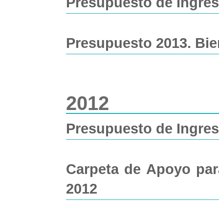
Presupuesto de Ingres
Presupuesto 2013. Bie
2012
Presupuesto de Ingre
Carpeta de Apoyo par
2012