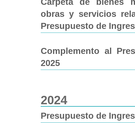
Carpeta de bienes m
obras y servicios re
Presupuesto de Ingres
Complemento al Pres
2025
2024
Presupuesto de Ingres