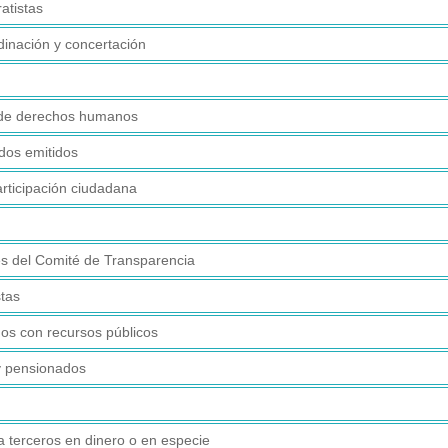
atistas
dinación y concertación
de derechos humanos
dos emitidos
rticipación ciudadana
es del Comité de Transparencia
tas
dos con recursos públicos
 y pensionados
 terceros en dinero o en especie