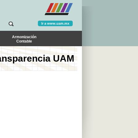
Ir a www.uam.mx
Armonización
Contable
ansparencia UAM